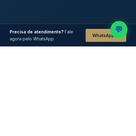
💬
Precisa de atendimento?
Fale
WhatsApp →
agora pelo WhatsApp.
FORMAÇÃO E CREDENCIAIS
Expertise construída nas
melhores instituições do
Brasil
Graduação federal, residência e especialização
na UNIFESP/EPM e múltiplos títulos de